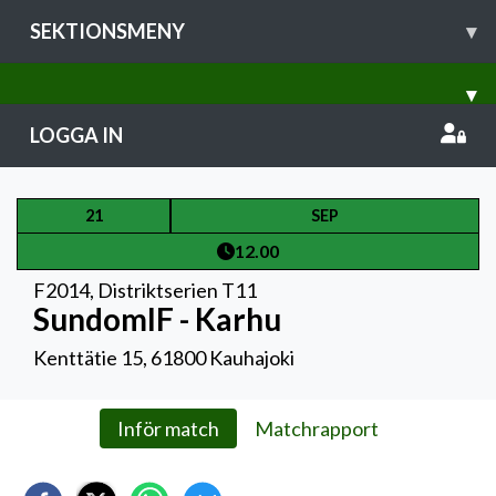
SEKTIONSMENY
▾
▾
LOGGA IN
21
SEP
12.00
F2014
,
Distriktserien T11
SundomIF - Karhu
Kenttätie 15, 61800 Kauhajoki
Inför match
Matchrapport