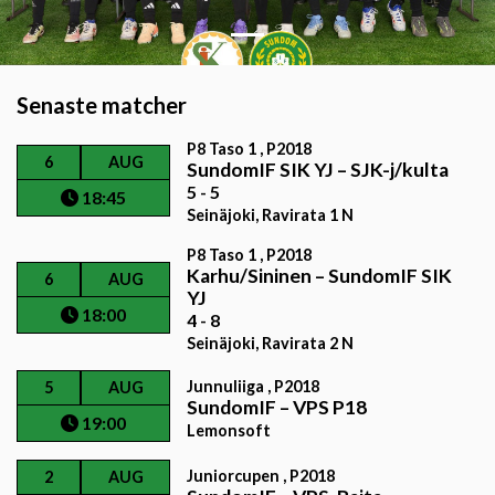
Senaste matcher
P8 Taso 1 , P2018
6
AUG
SundomIF SIK YJ
–
SJK-j/kulta
5 - 5
18:45
Seinäjoki, Ravirata 1 N
P8 Taso 1 , P2018
Karhu/Sininen
–
SundomIF SIK
6
AUG
YJ
18:00
4 - 8
Seinäjoki, Ravirata 2 N
Junnuliiga , P2018
5
AUG
SundomIF
–
VPS P18
19:00
Lemonsoft
Juniorcupen , P2018
2
AUG