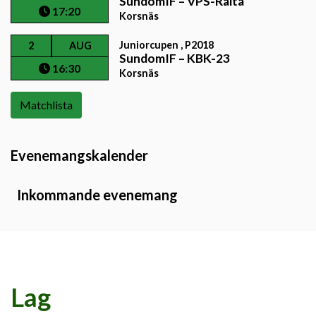
SundomIF
–
VPS-Raita
17:20
Korsnäs
Juniorcupen , P2018
2
AUG
SundomIF
–
KBK-23
16:30
Korsnäs
Matchlista
Evenemangskalender
Inkommande evenemang
Lag