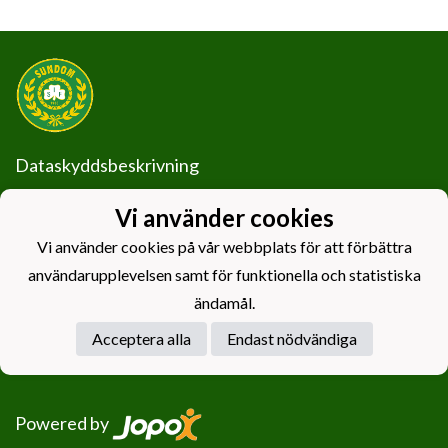
Dataskyddsbeskrivning
Vi använder cookies
Sundom Idrottsförening r.f.
Vi använder cookies på vår webbplats för att förbättra
0460065-2
användarupplevelsen samt för funktionella och statistiska
c/o Tomas West
ändamål.
Långängstået 49, 65410 Sundom
Acceptera alla
Endast nödvändiga
Powered by