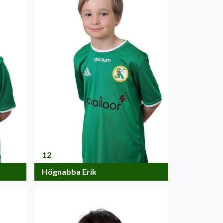
12
Högnabba Erik