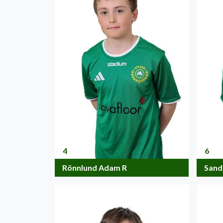
4
6
Rönnlund Adam R
Sand