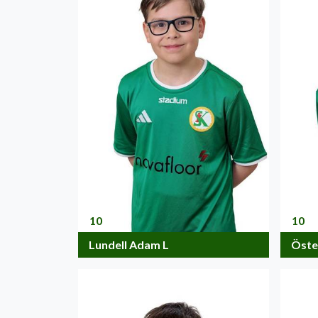
10
10
Lundell Adam L
Öste