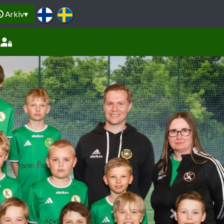
Arkiv
▾
Next