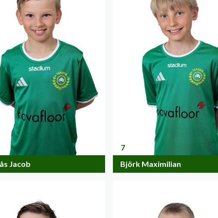
7
ås Jacob
Björk Maximilian