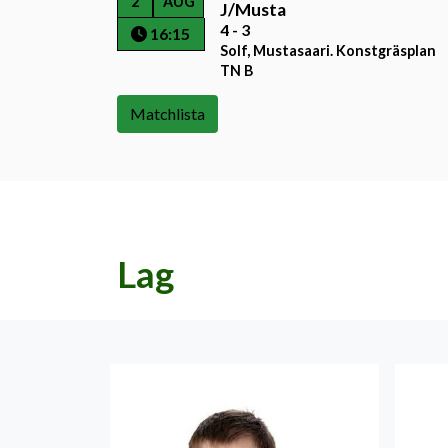
2
AUG
J/Musta
4 - 3
16:15
Solf, Mustasaari. Konstgräsplan
TN B
Matchlista
Lag