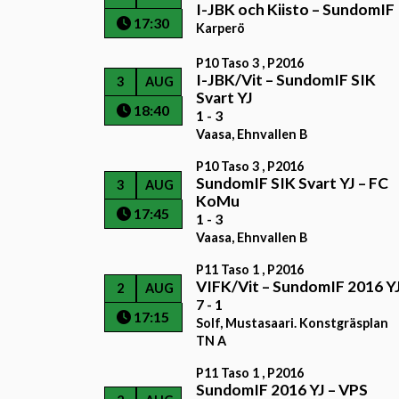
I-JBK och Kiisto
–
SundomIF
17:30
Karperö
P10 Taso 3 , P2016
I-JBK/Vit
–
SundomIF SIK
3
AUG
Svart YJ
18:40
1 - 3
Vaasa, Ehnvallen B
P10 Taso 3 , P2016
SundomIF SIK Svart YJ
–
FC
3
AUG
KoMu
17:45
1 - 3
Vaasa, Ehnvallen B
P11 Taso 1 , P2016
VIFK/Vit
–
SundomIF 2016 Y
2
AUG
7 - 1
17:15
Solf, Mustasaari. Konstgräsplan
TN A
P11 Taso 1 , P2016
SundomIF 2016 YJ
–
VPS