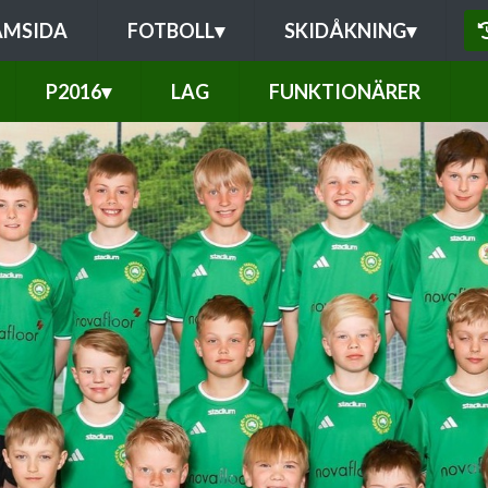
AMSIDA
FOTBOLL
▾
SKIDÅKNING
▾
P2016
▾
LAG
FUNKTIONÄRER