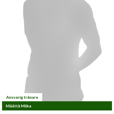
Ansvarig tränare
Määttä Miika