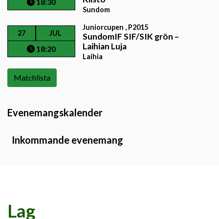
18:30
Sundom
Juniorcupen , P2015
27
JUL
SundomIF SIF/SIK grön
–
Laihian Luja
18:20
Laihia
Matchlista
Evenemangskalender
Inkommande evenemang
Lag