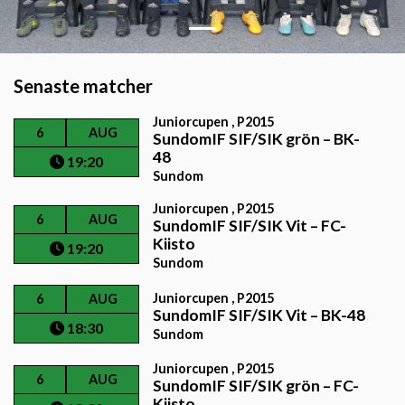
Senaste matcher
Juniorcupen , P2015
6
AUG
SundomIF SIF/SIK grön
–
BK-
48
19:20
Sundom
Juniorcupen , P2015
6
AUG
SundomIF SIF/SIK Vit
–
FC-
Kiisto
19:20
Sundom
Juniorcupen , P2015
6
AUG
SundomIF SIF/SIK Vit
–
BK-48
18:30
Sundom
Juniorcupen , P2015
6
AUG
SundomIF SIF/SIK grön
–
FC-
Kiisto