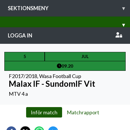
SEKTIONSMENY
▾
▾
LOGGA IN
5
JUL
09.20
F2017/2018
,
Wasa Football Cup
Malax IF - SundomIF Vit
MTV 4 a
Inför match
Matchrapport