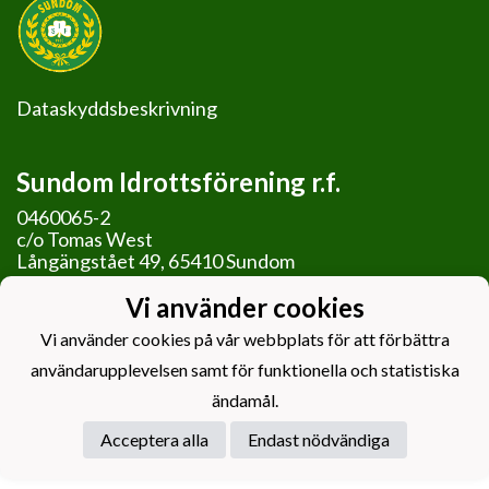
Dataskyddsbeskrivning
Sundom Idrottsförening r.f.
0460065-2
c/o Tomas West
Långängstået 49, 65410 Sundom
Vi använder cookies
Vi använder cookies på vår webbplats för att förbättra
användarupplevelsen samt för funktionella och statistiska
Powered by
ändamål.
Acceptera alla
Endast nödvändiga