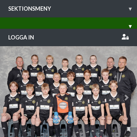
SEKTIONSMENY
▾
▾
LOGGA IN
Previous
Nex