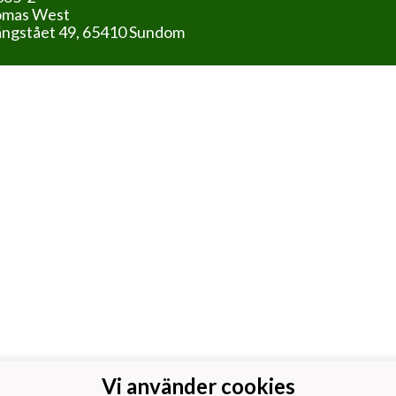
omas West
ngstået 49, 65410 Sundom
Vi använder cookies