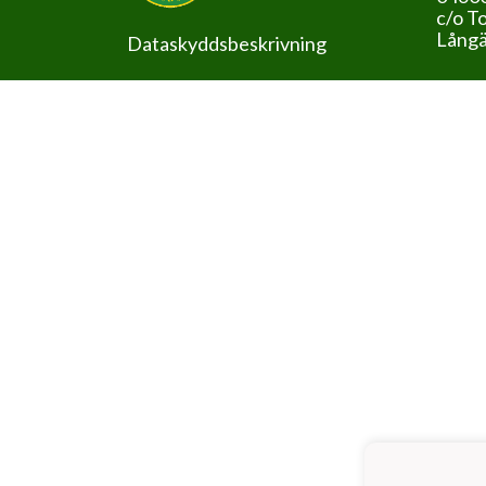
c/o T
Långä
Dataskyddsbeskrivning