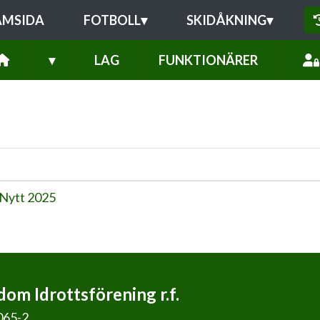
AMSIDA
FOTBOLL
▾
SKIDÅKNING
▾
▾
LAG
FUNKTIONÄRER
 Nytt 2025
om Idrottsförening r.f.
065-2