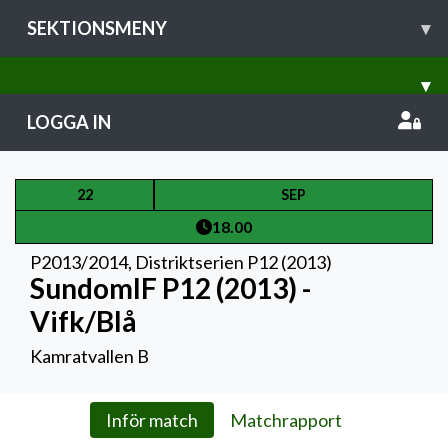
SEKTIONSMENY
▾
▾
LOGGA IN
22
SEP
18.00
P2013/2014
,
Distriktserien P12 (2013)
SundomIF P12 (2013) -
Vifk/Blå
Kamratvallen B
Inför match
Matchrapport