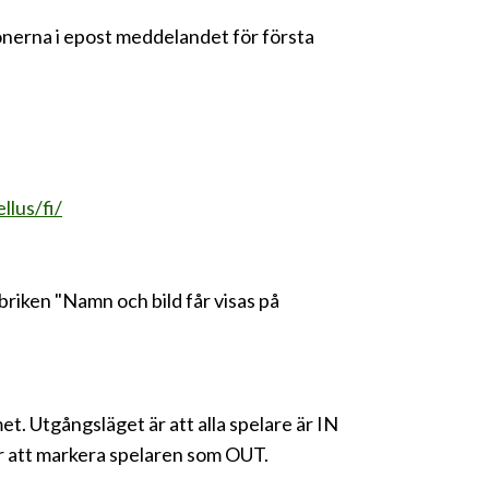
ionerna i epost meddelandet för första
llus/fi/
briken "Namn och bild får visas på
t. Utgångsläget är att alla spelare är IN
ar att markera spelaren som OUT.