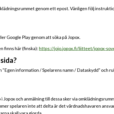
 omklädningsrummet genom ett epost. Vänligen följ instrukt
ller Google Play genom att söka på Jopox.
 finns här (finska):
https://jojo.jopox.fi/liitteet/jopox-sove
 sida?
nyn "Egen information / Spelarens namn / Dataskydd" och ru
 i Jopox och anmälning till dessa sker via omklädningsrumme
ommer spelaren inte att delta är det vårdnadshavaren ansv
rna skall vara gjorda.