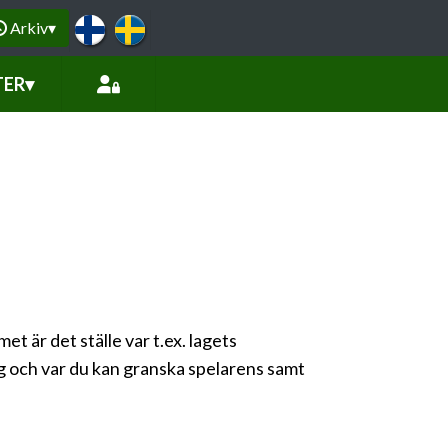
Arkiv
▾
TER
▾
 är det ställe var t.ex. lagets
 och var du kan granska spelarens samt