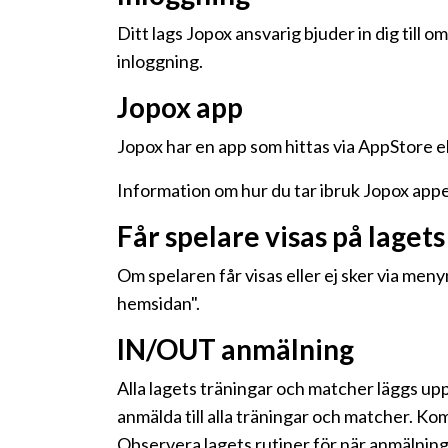
Ditt lags Jopox ansvarig bjuder in dig till
inloggning.
Jopox app
Jopox har en app som hittas via AppStore e
Information om hur du tar ibruk Jopox appen
Får spelare visas på lagets
Om spelaren får visas eller ej sker via me
hemsidan".
IN/OUT anmälning
Alla lagets träningar och matcher läggs upp
anmälda till alla träningar och matcher. K
Observera lagets rutiner för när anmälninga