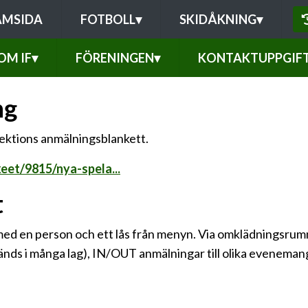
AMSIDA
FOTBOLL
▾
SKIDÅKNING
▾
OM IF
▾
FÖRENINGEN
▾
KONTAKTUPPGIF
ng
 sektions anmälningsblankett.
keet/9815/nya-spela...
t
d en person och ett lås från menyn. Via omklädningsrummet
ds i många lag), IN/OUT anmälningar till olika evenemang