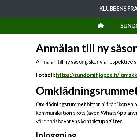
KLUBBENS FR
SUND
Anmälan till ny säso
Anmälan till ny säsong sker via respektive
Fotboll:
https://sundomif.jopox.fi/lomak
Omklädningsrumme
Omklädningsrummet hittar ni från ikonen me
kommunikation sköts (även WhatsApp använ
vårdnadshavarens kontaktuppgifter.
Inloggning