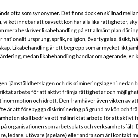
nds ofta som synonymer. Det finns dock en skillnad mella
, vilket innebär att oavsett kön har alla lika rättigheter, s
m mera beskriver likabehandling på ett allmänt plan där inge
r nationellt ursprung, språk, religion, övertygelse, åsikt, h
kap. Likabehandling är ett begrepp som är mycket likt jäm
n värdering, medan likabehandling handlar om agerande, en 
en, jämställdhetslagen och diskrimineringslagen i nedan be
nriktat arbete för att aktivt främja rättigheter och möjligh
t inom motion och idrott. Den framhäver även vikten av att
fte är att förebygga diskriminering på grund av kön och fr
heten skall bedriva ett målinriktat arbete för att aktivt f
av på organisationen som arbetsplats och verksamhetsfält. 
nare, ledare, utövare (spelare) eller andra som är i kontakt