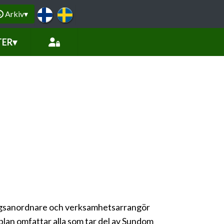
Arkiv
▾
TER
▾
dningsanordnare och verksamhetsarrangör
plan omfattar alla som tar del av Sundom