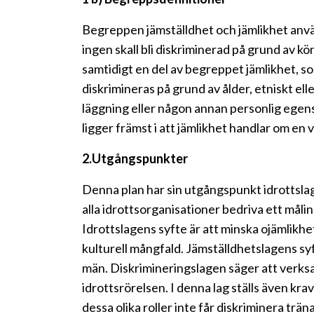
Begreppen jämställdhet och jämlikhet anvä
ingen skall bli diskriminerad på grund av kön
samtidigt en del av begreppet jämlikhet, so
diskrimineras på grund av ålder, etniskt elle
läggning eller någon annan personlig egens
ligger främst i att jämlikhet handlar om e
2.Utgångspunkter
Denna plan har sin utgångspunkt idrottslag
alla idrottsorganisationer bedriva ett måli
Idrottslagens syfte är att minska ojämlikhe
kulturell mångfald. Jämställdhetslagens sy
män. Diskrimineringslagen säger att verksam
idrottsrörelsen. I denna lag ställs även kr
dessa olika roller inte får diskriminera trä