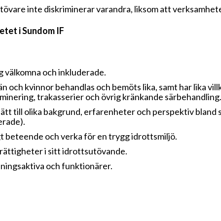
övare inte diskriminerar varandra, liksom att verksamheten
etet i Sundom IF
ig välkomna och inkluderade.
n och kvinnor behandlas och bemöts lika, samt har lika vil
iminering, trakasserier och övrig kränkande särbehandling
ätt till olika bakgrund, erfarenheter och perspektiv bland s
erade).
t beteende och verka för en trygg idrottsmiljö.
a rättigheter i sitt idrottsutövande.
eningsaktiva och funktionärer.