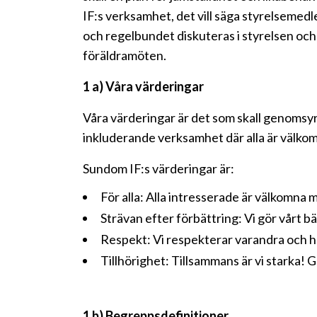
IF:s verksamhet, det vill säga styrelsemed
och regelbundet diskuteras i styrelsen och
föräldramöten.
1 a) Våra värderingar
Våra värderingar är det som skall genomsy
inkluderande verksamhet där alla är välkomn
Sundom IF:s värderingar är:
För alla: Alla intresserade är välkomna
Strävan efter förbättring: Vi gör vårt bäs
Respekt: Vi respekterar varandra och har
Tillhörighet: Tillsammans är vi starka! G
1 b) Begreppsdefinitioner