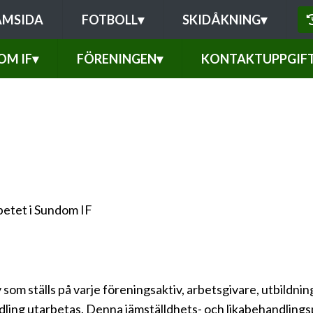
AMSIDA
FOTBOLL
▾
SKIDÅKNING
▾
OM IF
▾
FÖRENINGEN
▾
KONTAKTUPPGIF
betet i Sundom IF
v som ställs på varje föreningsaktiv, arbetsgivare, utbil
andling utarbetas. Denna jämställdhets- och likabehandlings