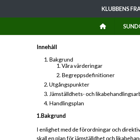
KLUBBENS FR
SUND
Innehåll
Bakgrund
Våra värderingar
Begreppsdefinitioner
Utgångspunkter
Jämställdhets- och likabehandlingsar
Handlingsplan
1.Bakgrund
I enlighet med de förordningar och direkti
skall en plan för jämställdhet och likabeh