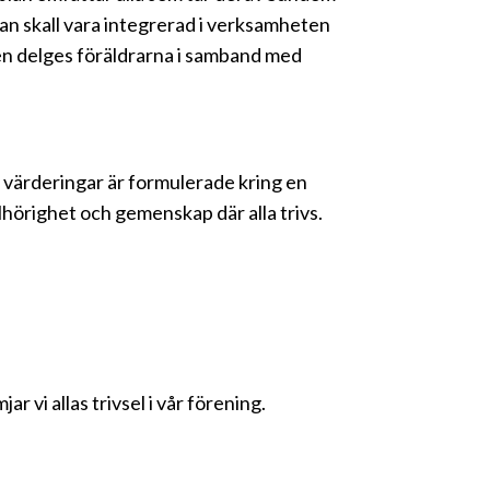
lan skall vara integrerad i verksamheten
ven delges föräldrarna i samband med
 värderingar är formulerade kring en
llhörighet och gemenskap där alla trivs.
 vi allas trivsel i vår förening.