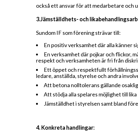
också ett ansvar för att medarbetare och ut
3.Jämställdhets- och likabehandlingsarb
Sundom IF som förening strävar till:
En positiv verksamhet där alla känner s
En verksamhet där pojkar och flickor, mä
respekt och verksamheten är fri från diskr
Ett öppet och respektfullt förhållningss
ledare, anställda, styrelse och andra involv
Att betona nolltolerans gällande osaklig
Att stödja alla spelares möjlighet till lik
Jämställdhet i styrelsen samt bland för
4. Konkreta handlingar: