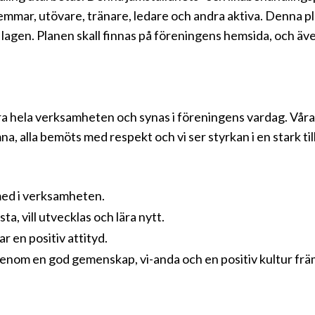
lemmar, utövare, tränare, ledare och andra aktiva. Denna p
 lagen. Planen skall finnas på föreningens hemsida, och ä
ra hela verksamheten och synas i föreningens vardag. Våra
a, alla bemöts med respekt och vi ser styrkan i en stark ti
 med i verksamheten.
ta, vill utvecklas och lära nytt.
 en positiv attityd.
enom en god gemenskap, vi-anda och en positiv kultur främjar