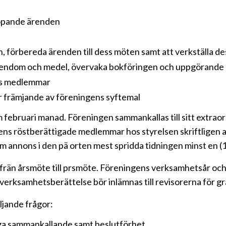
löpande ärenden
 förbereda ärenden till dess möten samt att verkställa de
gendom och medel, övervaka bokföringen och uppgörande 
ens medlemmar
er främjande av föreningens syftemal
 februari manad. Föreningen sammankallas till sitt extraor
ens röstberättigade medlemmar hos styrelsen skriftligen a
om annons i den pä orten mest spridda tidningen minst en (
frän årsmöte till prsmöte. Föreningens verksamhetsår och
 verksamhetsberättelse bör inlämnas till revisorerna för g
ljande frågor:
ga sammankallande samt beslutförhet.