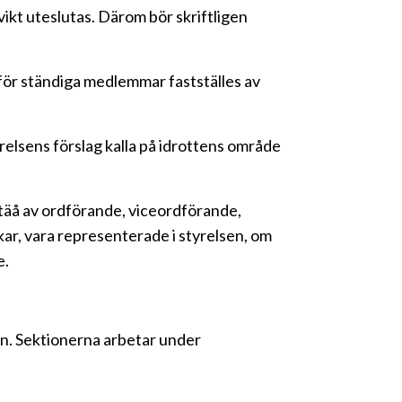
kt uteslutas. Därom bör skriftligen
 för ständiga medlemmar fastställes av
elsens förslag kalla på idrottens område
stäå av ordförande, viceordförande,
skar, vara representerade i styrelsen, om
e.
en. Sektionerna arbetar under