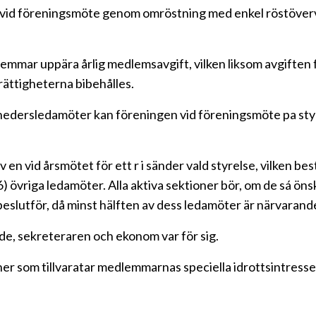
vid föreningsmöte genom omröstning med enkel röstövervi
lemmar uppära årlig medlemsavgift, vilken liksom avgiften
rättigheterna bibehålles.
 hedersledamöter kan föreningen vid föreningsmöte pa styr
n vid årsmötet för ett r i sänder vald styrelse, vilken be
6) övriga ledamöter. Alla aktiva sektioner bör, om de sá ön
beslutför, då minst hälften av dess ledamöter är närvarand
e, sekreteraren och ekonom var för sig.
oner som tillvaratar medlemmarnas speciella idrottsintress