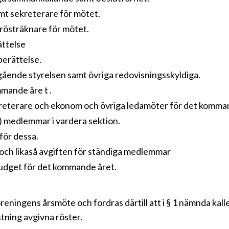
mt sekreterare för mötet.
 rösträknare för mötet.
ättelse
berättelse.
gående styrelsen samt övriga redovisningsskyldiga.
mande åre t .
kreterare och ekonom och övriga ledamöter för det komma
) medlemmar i vardera sektion.
för dessa.
 och likaså avgiften för ständiga medlemmar
 budget för det kommande året.
reningens årsmöte och fordras därtill att i § 1 nämnda kal
stning avgivna röster.