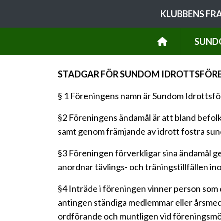
KLUBBENS FR
SUND
STADGAR FÖR SUNDOM IDROTTSFÖRE
§ 1 Föreningens namn är Sundom Idrottsför
§2 Föreningens ändamål är att bland befolk
samt genom främjande av idrott fostra sun
§3 Föreningen förverkligar sina ändamål ge
anordnar tävlings- och träningstillfällen in
§4 Inträde i föreningen vinner person so
antingen ständiga medlemmar eller årsmedl
ordförande och muntligen vid föreningsmöt