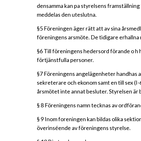
densamma kan pa styrelsens framställning 
meddelas den uteslutna.
§5 Föreningen äger rätt att av sina årsmed
föreningens arsmöte. De tidigare erhallna 
§6 Till föreningens hedersord förande o h
förtjänstfulla personer.
§7 Föreningens angelägenheter handhas av e
sekreterare och ekonom samt en till sex (I-
årsmötet inte annat besluter. Styrelsen är 
§ 8 Föreningens namn tecknas av ordförand
§ 9 Inom foreningen kan bildas olika sekti
överinséende av föreningens styrelse.