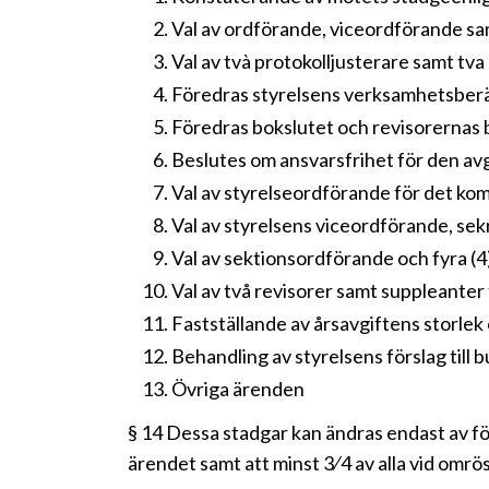
Val av ordförande, viceordförande sa
Val av tvà protokolljusterare samt tva
Föredras styrelsens verksamhetsber
Föredras bokslutet och revisorernas 
Beslutes om ansvarsfrihet för den av
Val av styrelseordförande för det kom
Val av styrelsens viceordförande, se
Val av sektionsordförande och fyra (4
Val av två revisorer samt suppleanter 
Fastställande av årsavgiftens storlek
Behandling av styrelsens förslag till
Övriga ärenden
§ 14 Dessa stadgar kan ändras endast av fö
ärendet samt att minst 3⁄4 av alla vid omrö