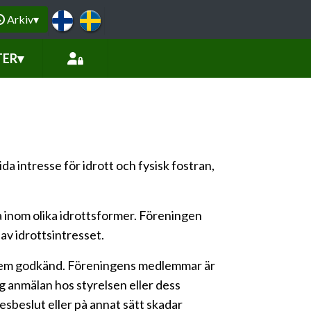
Arkiv
▾
TER
▾
a intresse för idrott och fysisk fostran,
a inom olika idrottsformer. Föreningen
 av idrottsintresset.
dlem godkänd. Föreningens medlemmar är
 anmälan hos styrelsen eller dess
beslut eller pà annat sätt skadar