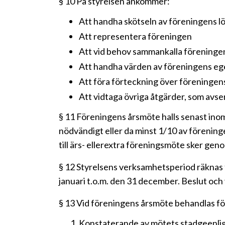
§ 10 Pà styrelsen ankommer:
Att handha skötseln av föreningens 
Att representera föreningen
Att vid behov sammankalla föreningen,
Att handha värden av föreningens e
Att föra förteckning över förening
Att vidtaga övriga åtgärder, som avs
§ 11 Föreningens årsmöte halls senast inom
nödvändigt eller da minst 1/10 av förening
till ärs- ellerextra föreningsmöte sker gen
§ 12 Styrelsens verksamhetsperiod räknas 
januari t.o.m. den 31 december. Beslut och
§ 13 Vid föreningens årsmöte behandlas fö
Konstaterande av mötets stadgeenli