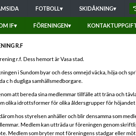
AMSIDA
FOTBOLL
▾
SKIDÅKNING
▾
OM IF
▾
FÖRENINGEN
▾
KONTAKTUPPGIF
NING R.F
ening r.f. Dess hemort är Vasa stad.
ningen i Sundom byar och dess omnejd väcka, höja och sprid
da c h dugliga samhällsmedborgare.
nom att bereda sina medlemmar tillfälle att träna och tävl
om olika idrottsformer för olika åldersgrupper för höjandet
m därom hos styrelsen anhäller och blir densamma som me
emmar. Medlem kan utträda ur föreningen genom skriftlig
e. Medlem som bryter mot föreningens stadgar eller mötes