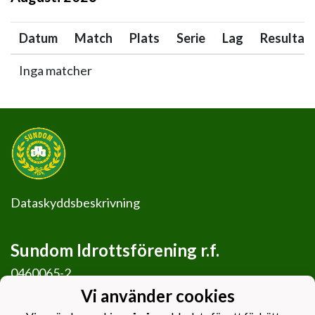
Datum
Match
Plats
Serie
Lag
Resultat
Inga matcher
Dataskyddsbeskrivning
Sundom Idrottsförening r.f.
0460065-2
c/o Tomas West
Vi använder cookies
Långängstået 49, 65410 Sundom