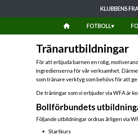
KLUBBENS FR
FOTBOLL
▾
FO
Tränarutbildningar
För att erbjuda barnen en rolig, motiverand
ingredienserna för vår verksamhet. Därmed ön
som tränare verktyg som behövs för att ge
De träningar som vi erbjuder via WFA är ko
Bollförbundets utbildning
Följande utbildningar ordnas årligen via W
Startkurs