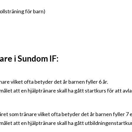
ollsträning för barn)
re i Sundom IF:
are vilket ofta betyder det år barnen fyller 6 år.
målet att en hjälptränare skall ha gått startkurs för att avl
året som tränare vilket ofta betyder det år barnen fyller 7 el
målet att en hjälptränare skall ha gått utbildningenstartkur