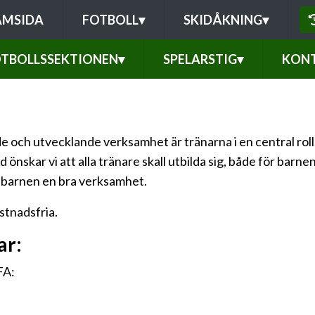
AMSIDA
FOTBOLL
▾
SKIDÅKNING
▾
TBOLLSSEKTIONEN
▾
SPELARSTIG
▾
KONT
e och utvecklande verksamhet är tränarna i en central roll.
skar vi att alla tränare skall utbilda sig, både för barnens
 barnen en bra verksamhet.
stnadsfria.
ar:
FA: