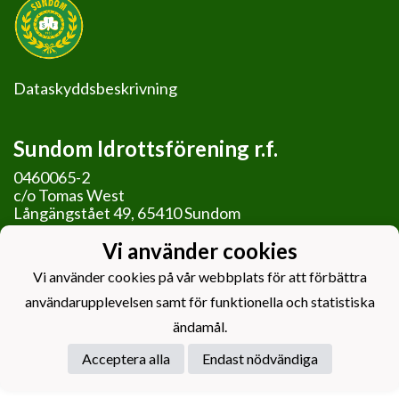
Dataskyddsbeskrivning
Sundom Idrottsförening r.f.
0460065-2
c/o Tomas West
Långängstået 49, 65410 Sundom
Vi använder cookies
Vi använder cookies på vår webbplats för att förbättra
användarupplevelsen samt för funktionella och statistiska
Powered by
ändamål.
Acceptera alla
Endast nödvändiga