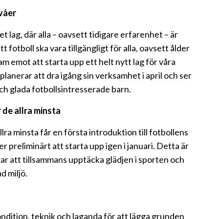
ivåer
t lag, där alla – oavsett tidigare erfarenhet – är
t fotboll ska vara tillgängligt för alla, oavsett ålder
m emot att starta upp ett helt nytt lag för våra
anerar att dra igång sin verksamhet i april och ser
ch glada fotbollsintresserade barn.
 de allra minsta
lra minsta får en första introduktion till fotbollens
 preliminärt att starta upp igen i januari. Detta är
rar att tillsammans upptäcka glädjen i sporten och
d miljö.
dition, teknik och laganda för att lägga grunden