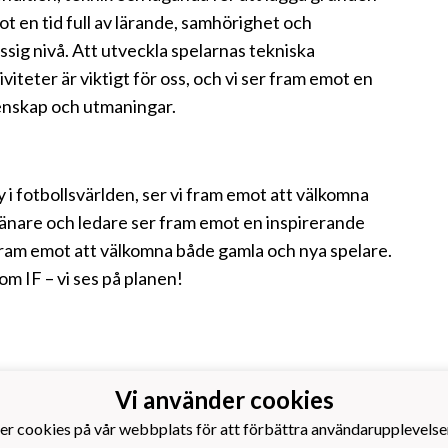
t en tid full av lärande, samhörighet och
sig nivå. Att utveckla spelarnas tekniska
iteter är viktigt för oss, och vi ser fram emot en
enskap och utmaningar.
y i fotbollsvärlden, ser vi fram emot att välkomna
 tränare och ledare ser fram emot en inspirerande
 fram emot att välkomna både gamla och nya spelare.
m IF – vi ses på planen!
Vi använder cookies
er cookies på vår webbplats för att förbättra användarupplevelse
om Idrottsförening r.f.