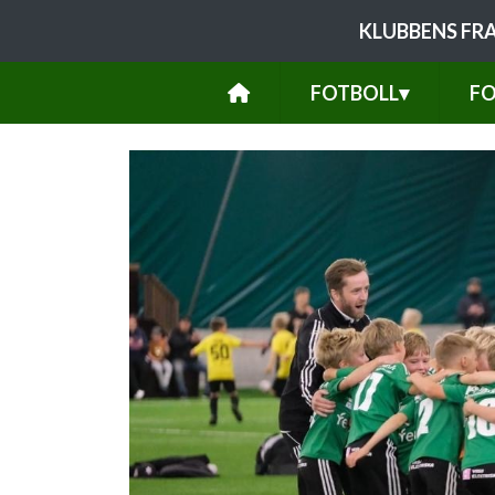
KLUBBENS FR
FOTBOLL
▾
FO