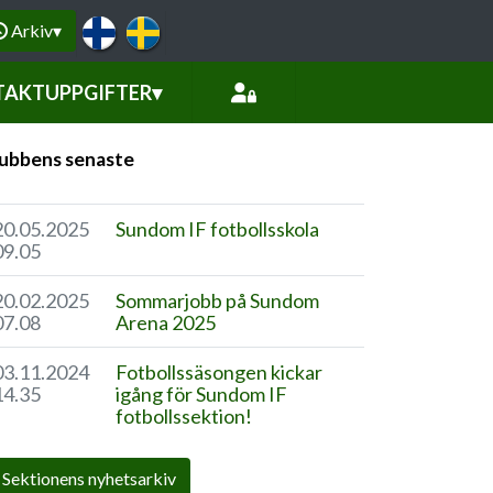
Arkiv
▾
AKTUPPGIFTER
▾
ubbens senaste
20.05.2025
Sundom IF fotbollsskola
09.05
20.02.2025
Sommarjobb på Sundom
07.08
Arena 2025
03.11.2024
Fotbollssäsongen kickar
14.35
igång för Sundom IF
fotbollssektion!
Sektionens nyhetsarkiv