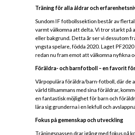
Träning för alla åldrar och erfarenhetsn
Sundom IF fotbollssektion består av flertale
varmt välkomna att delta. Vi tror starkt på at
eller bakgrund. Detta år ser vi dessutom fra
yngsta spelare, födda 2020. Laget PF2020 pl
redan nu fram emot att välkomna nyfikna o
Föräldra- och barnfotboll – en favorit för
Vårpopulära föräldra/barn-fotboll, där de al
värld tillsammans med sina föräldrar, kommer
en fantastisk möjlighet för barn och föräld
lära sig grunderna i en lekfull och avslappna
Fokus på gemenskap och utveckling
Träningspassen drar igång med fokus på kon