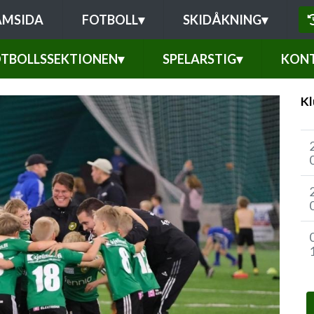
AMSIDA
FOTBOLL
▾
SKIDÅKNING
▾
TBOLLSSEKTIONEN
▾
SPELARSTIG
▾
KONT
Kl