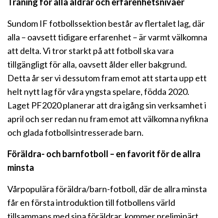
Träning för alla åldrar och erfarenhetsnivåer
Sundom IF fotbollssektion består av flertalet lag, där
alla – oavsett tidigare erfarenhet – är varmt välkomna
att delta. Vi tror starkt på att fotboll ska vara
tillgängligt för alla, oavsett ålder eller bakgrund.
Detta år ser vi dessutom fram emot att starta upp ett
helt nytt lag för våra yngsta spelare, födda 2020.
Laget PF2020 planerar att dra igång sin verksamhet i
april och ser redan nu fram emot att välkomna nyfikna
och glada fotbollsintresserade barn.
Föräldra- och barnfotboll – en favorit för de allra
minsta
Vårpopulära föräldra/barn-fotboll, där de allra minsta
får en första introduktion till fotbollens värld
tillsammans med sina föräldrar, kommer preliminärt